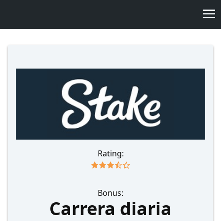
Skip
Skip
to
to
Me
navigation
content
Rating:
Bonus:
Carrera diaria