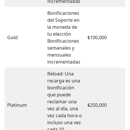
incrementadas
Bonificaciones
del Soporte en
la moneda de
tu elección
Gold
$100,000
Bonificaciones
semanales y
mensuales
incrementadas
Reload: Una
recarga es una
bonificación
que puede
reclamar una
Platinum
$250,000
vez al día, una
vez cada hora o
incluso una vez
cada 10