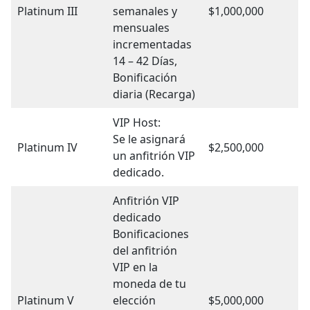
Platinum III
semanales y
$1,000,000
mensuales
incrementadas
14 – 42 Días,
Bonificación
diaria (Recarga)
VIP Host:
Se le asignará
Platinum IV
$2,500,000
un anfitrión VIP
dedicado.
Anfitrión VIP
dedicado
Bonificaciones
del anfitrión
VIP en la
moneda de tu
Platinum V
elección
$5,000,000