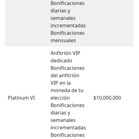
Bonificaciones
diarias y
semanales
incrementadas
Bonificaciones
mensuales
Anfitrión VIP
dedicado
Bonificaciones
del anfitrión
VIP en la
moneda de tu
Platinum VI
elección
$10,000,000
Bonificaciones
diarias y
semanales
incrementadas
Bonificaciones