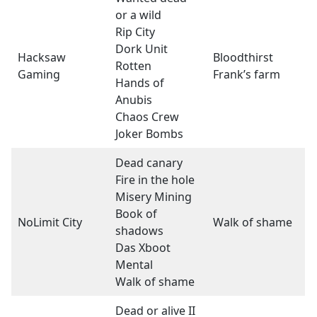
or a wild
Rip City
Dork Unit
Hacksaw
Bloodthirst
Rotten
Gaming
Frank’s farm
Hands of
Anubis
Chaos Crew
Joker Bombs
Dead canary
Fire in the hole
Misery Mining
Book of
NoLimit City
Walk of shame
shadows
Das Xboot
Mental
Walk of shame
Dead or alive II