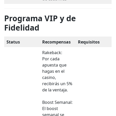
Programa VIP y de
Fidelidad
Status
Recompensas
Requisitos
Rakeback:
Por cada
apuesta que
hagas en el
casino,
recibirás un 5%
de la ventaja.
Boost Semanal:
El boost
semanal se