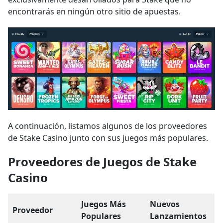
encontrarás en ningún otro sitio de apuestas.
A continuación, listamos algunos de los proveedores
de Stake Casino junto con sus juegos más populares.
Proveedores de Juegos de Stake
Casino
Juegos Más
Nuevos
Proveedor
Populares
Lanzamientos