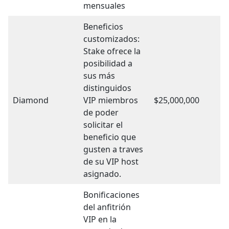
mensuales
Beneficios
customizados:
Stake ofrece la
posibilidad a
sus más
distinguidos
Diamond
VIP miembros
$25,000,000
de poder
solicitar el
beneficio que
gusten a traves
de su VIP host
asignado.
Bonificaciones
del anfitrión
VIP en la