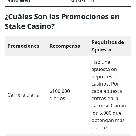
Sitio Web
stake.com
¿Cuáles Son las Promociones en
Stake Casino?
Requisitos de
Promociones
Recompensa
Apuesta
Haz una
apuesta en
deportes o
casinos. Por
$100,000
cada apuesta
Carrera diaria
diarios
entras en la
carrera. Ganan
los 5.000 que
obtengan más
puntos.