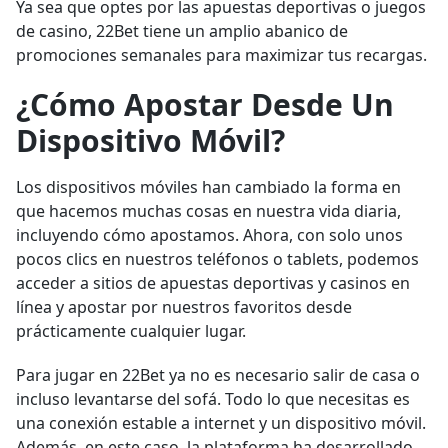
Ya sea que optes por las apuestas deportivas o juegos
de casino, 22Bet tiene un amplio abanico de
promociones semanales para maximizar tus recargas.
¿Cómo Apostar Desde Un
Dispositivo Móvil?
Los dispositivos móviles han cambiado la forma en
que hacemos muchas cosas en nuestra vida diaria,
incluyendo cómo apostamos. Ahora, con solo unos
pocos clics en nuestros teléfonos o tablets, podemos
acceder a sitios de apuestas deportivas y casinos en
línea y apostar por nuestros favoritos desde
prácticamente cualquier lugar.
Para jugar en 22Bet ya no es necesario salir de casa o
incluso levantarse del sofá. Todo lo que necesitas es
una conexión estable a internet y un dispositivo móvil.
Además, en este caso, la plataforma ha desarrollado