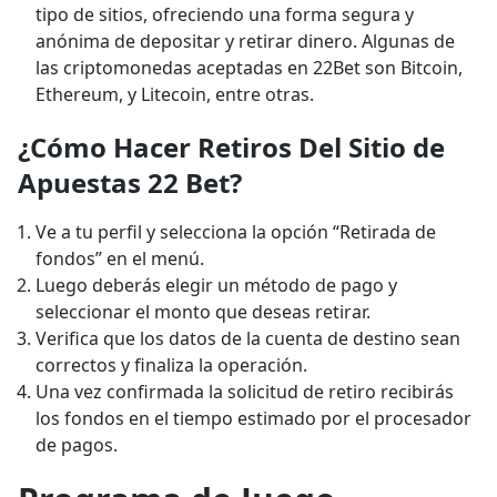
tipo de sitios, ofreciendo una forma segura y
anónima de depositar y retirar dinero. Algunas de
las criptomonedas aceptadas en 22Bet son Bitcoin,
Ethereum, y Litecoin, entre otras.
¿Cómo Hacer Retiros Del Sitio de
Apuestas 22 Bet?
Ve a tu perfil y selecciona la opción “Retirada de
fondos” en el menú.
Luego deberás elegir un método de pago y
seleccionar el monto que deseas retirar.
Verifica que los datos de la cuenta de destino sean
correctos y finaliza la operación.
Una vez confirmada la solicitud de retiro recibirás
los fondos en el tiempo estimado por el procesador
de pagos.