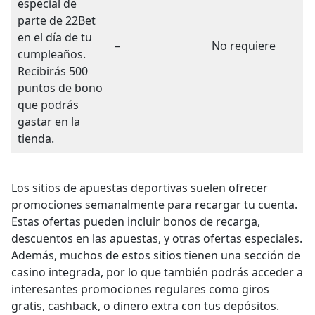
especial de
parte de 22Bet
en el día de tu
–
No requiere
cumpleaños.
Recibirás 500
puntos de bono
que podrás
gastar en la
tienda.
Los sitios de apuestas deportivas suelen ofrecer
promociones semanalmente para recargar tu cuenta.
Estas ofertas pueden incluir bonos de recarga,
descuentos en las apuestas, y otras ofertas especiales.
Además, muchos de estos sitios tienen una sección de
casino integrada, por lo que también podrás acceder a
interesantes promociones regulares como giros
gratis, cashback, o dinero extra con tus depósitos.