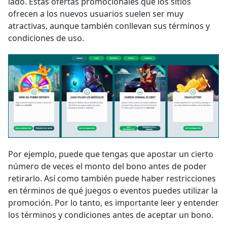
lado. Estas ofertas promocionales que los sitios
ofrecen a los nuevos usuarios suelen ser muy
atractivas, aunque también conllevan sus términos y
condiciones de uso.
Por ejemplo, puede que tengas que apostar un cierto
número de veces el monto del bono antes de poder
retirarlo. Así como también puede haber restricciones
en términos de qué juegos o eventos puedes utilizar la
promoción. Por lo tanto, es importante leer y entender
los términos y condiciones antes de aceptar un bono.