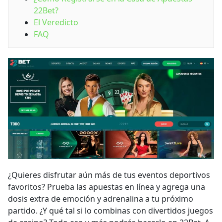
22Bet?
El Veredicto
FAQ
¿Quieres disfrutar aún más de tus eventos deportivos
favoritos? Prueba las apuestas en línea y agrega una
dosis extra de emoción y adrenalina a tu próximo
partido. ¿Y qué tal si lo combinas con divertidos juegos