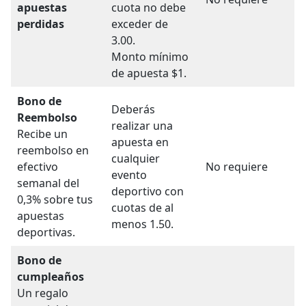
apuestas
cuota no debe
perdidas
exceder de
3.00.
Monto mínimo
de apuesta $1.
Bono de
Deberás
Reembolso
realizar una
Recibe un
apuesta en
reembolso en
cualquier
efectivo
No requiere
evento
semanal del
deportivo con
0,3% sobre tus
cuotas de al
apuestas
menos 1.50.
deportivas.
Bono de
cumpleaños
Un regalo