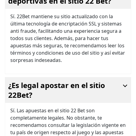
deportivas en el sitio 22 Bet?
Sí. 22Bet mantiene su sitio actualizado con la
última tecnología de encriptación SSL y sistemas
anti fraude, facilitando una experiencia segura a
todos sus clientes. Además, para hacer tus
apuestas más seguras, te recomendamos leer los
términos y condiciones de uso del sitio y así evitar
sorpresas indeseadas.
¿Es legal apostar en el sitio
22Bet?
Sí. Las apuestas en el sitio 22 Bet son
completamente legales. No obstante, te
recomendamos consultar la legislación vigente en
tu país de origen respecto al juego y las apuestas