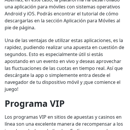
una aplicación para móviles con sistemas operativos
Android y iOS. Podrás encontrar el tutorial de cómo
descargarlas en la sección Aplicación para Móviles al
pie de página.
Una de las ventajas de utilizar estas aplicaciones, es la
rapidez, pudiendo realizar una apuesta en cuestión de
segundos. Esto es especialmente útil si estás
apostando en un evento en vivo y deseas aprovechar
las fluctuaciones de las cuotas en tiempo real. Así que
descárgate la app o simplemente entra desde el
navegador de tu dispositivo móvil y ¡que comience el
juego!
Programa VIP
Los programas VIP en sitios de apuestas y casinos en
línea son una excelente manera de recompensar a los