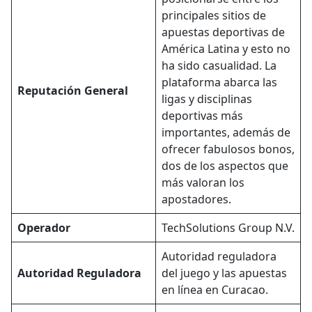
principales sitios de
apuestas deportivas de
América Latina y esto no
ha sido casualidad. La
plataforma abarca las
Reputación General
ligas y disciplinas
deportivas más
importantes, además de
ofrecer fabulosos bonos,
dos de los aspectos que
más valoran los
apostadores.
Operador
TechSolutions Group N.V.
Autoridad reguladora
Autoridad Reguladora
del juego y las apuestas
en línea en Curacao.