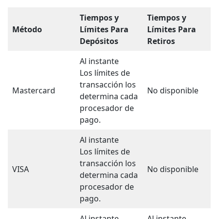
Tiempos y
Tiempos y
Método
Límites Para
Límites Para
Depósitos
Retiros
Al instante
Los límites de
transacción los
Mastercard
No disponible
determina cada
procesador de
pago.
Al instante
Los límites de
transacción los
VISA
No disponible
determina cada
procesador de
pago.
Al instante
Al instante