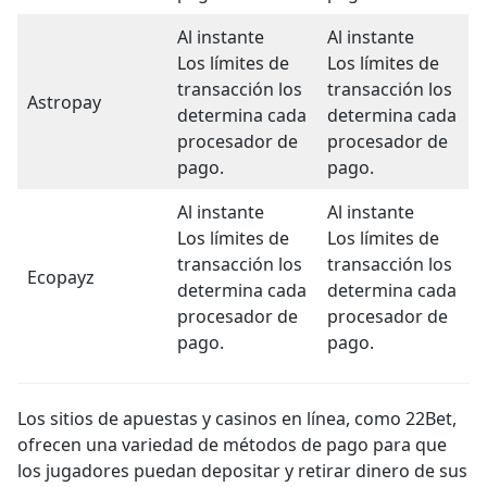
Al instante
Al instante
Los límites de
Los límites de
transacción los
transacción los
Astropay
determina cada
determina cada
procesador de
procesador de
pago.
pago.
Al instante
Al instante
Los límites de
Los límites de
transacción los
transacción los
Ecopayz
determina cada
determina cada
procesador de
procesador de
pago.
pago.
Los sitios de apuestas y casinos en línea, como 22Bet,
ofrecen una variedad de métodos de pago para que
los jugadores puedan depositar y retirar dinero de sus