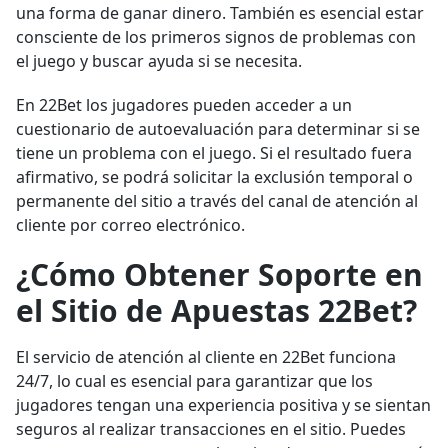
una forma de ganar dinero. También es esencial estar
consciente de los primeros signos de problemas con
el juego y buscar ayuda si se necesita.
En 22Bet los jugadores pueden acceder a un
cuestionario de autoevaluación para determinar si se
tiene un problema con el juego. Si el resultado fuera
afirmativo, se podrá solicitar la exclusión temporal o
permanente del sitio a través del canal de atención al
cliente por correo electrónico.
¿Cómo Obtener Soporte en
el Sitio de Apuestas 22Bet?
El servicio de atención al cliente en 22Bet funciona
24/7, lo cual es esencial para garantizar que los
jugadores tengan una experiencia positiva y se sientan
seguros al realizar transacciones en el sitio. Puedes