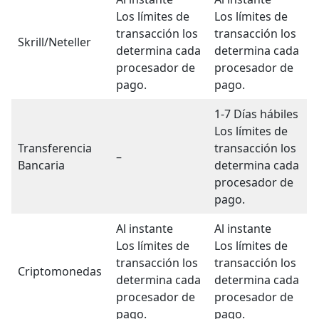
Los límites de
Los límites de
transacción los
transacción los
Skrill/Neteller
determina cada
determina cada
procesador de
procesador de
pago.
pago.
1-7 Días hábiles
Los límites de
Transferencia
transacción los
–
Bancaria
determina cada
procesador de
pago.
Al instante
Al instante
Los límites de
Los límites de
transacción los
transacción los
Criptomonedas
determina cada
determina cada
procesador de
procesador de
pago.
pago.