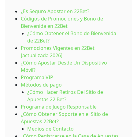
¿Es Seguro Apostar en 22Bet?
Códigos de Promociones y Bono de
Bienvenida en 22Bet
¿Cómo Obtener el Bono de Bienvenida
de 22Bet?
Promociones Vigentes en 22Bet
[actualizada 2026]
¿Cómo Apostar Desde Un Dispositivo
Móvil?
Programa VIP
Métodos de pago
¿Cómo Hacer Retiros Del Sitio de
Apuestas 22 Bet?
Programa de Juego Responsable
¿Cómo Obtener Soporte en el Sitio de
Apuestas 22Bet?
Medios de Contacto
¿Cómo Registrarse en la Casa de Apuestas