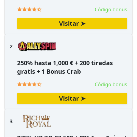
Código bonus
Visitar ➤
2
250% hasta 1,000 € + 200 tiradas
gratis + 1 Bonus Crab
Código bonus
Visitar ➤
3