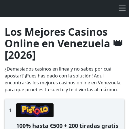
Skip
Skip
to
to
Me
navigation
content
Los Mejores Casinos
Online en Venezuela 👑
[2026]
¿Demasiados casinos en línea y no sabes por cuál
apostar? ¡Pues has dado con la solución! Aquí
encontrarás los mejores casinos online en Venezuela,
para que pruebes tu suerte y te diviertas al máximo.
1
100% hasta €500 + 200 tiradas gratis