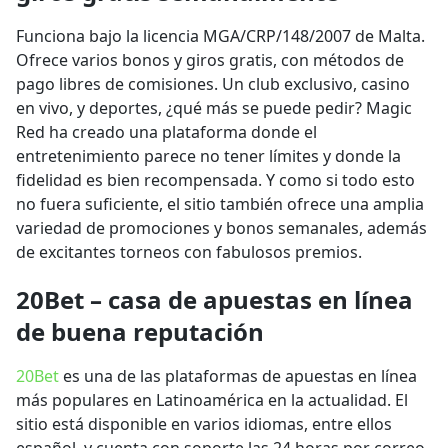
Funciona bajo la licencia MGA/CRP/148/2007 de Malta.
Ofrece varios bonos y giros gratis, con métodos de
pago libres de comisiones. Un club exclusivo, casino
en vivo, y deportes, ¿qué más se puede pedir? Magic
Red ha creado una plataforma donde el
entretenimiento parece no tener límites y donde la
fidelidad es bien recompensada. Y como si todo esto
no fuera suficiente, el sitio también ofrece una amplia
variedad de promociones y bonos semanales, además
de excitantes torneos con fabulosos premios.
20Bet – casa de apuestas en línea
de buena reputación
20Bet
es una de las plataformas de apuestas en línea
más populares en Latinoamérica en la actualidad. El
sitio está disponible en varios idiomas, entre ellos