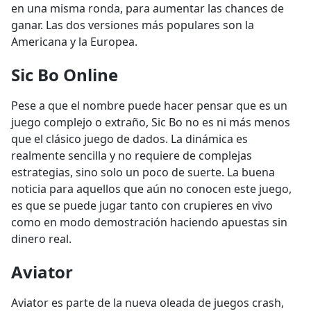
en una misma ronda, para aumentar las chances de
ganar. Las dos versiones más populares son la
Americana y la Europea.
Sic Bo Online
Pese a que el nombre puede hacer pensar que es un
juego complejo o extraño, Sic Bo no es ni más menos
que el clásico juego de dados. La dinámica es
realmente sencilla y no requiere de complejas
estrategias, sino solo un poco de suerte. La buena
noticia para aquellos que aún no conocen este juego,
es que se puede jugar tanto con crupieres en vivo
como en modo demostración haciendo apuestas sin
dinero real.
Aviator
Aviator es parte de la nueva oleada de juegos crash,