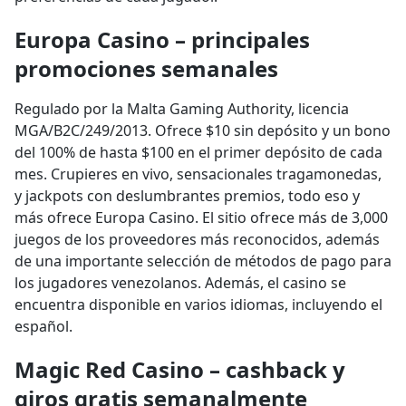
Europa Casino – principales
promociones semanales
Regulado por la Malta Gaming Authority, licencia
MGA/B2C/249/2013. Ofrece $10 sin depósito y un bono
del 100% de hasta $100 en el primer depósito de cada
mes. Crupieres en vivo, sensacionales tragamonedas,
y jackpots con deslumbrantes premios, todo eso y
más ofrece Europa Casino. El sitio ofrece más de 3,000
juegos de los proveedores más reconocidos, además
de una importante selección de métodos de pago para
los jugadores venezolanos. Además, el casino se
encuentra disponible en varios idiomas, incluyendo el
español.
Magic Red Casino – cashback y
giros gratis semanalmente