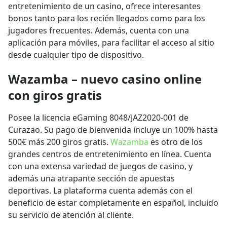
entretenimiento de un casino, ofrece interesantes
bonos tanto para los recién llegados como para los
jugadores frecuentes. Además, cuenta con una
aplicación para móviles, para facilitar el acceso al sitio
desde cualquier tipo de dispositivo.
Wazamba – nuevo casino online
con giros gratis
Posee la licencia eGaming 8048/JAZ2020-001 de
Curazao. Su pago de bienvenida incluye un 100% hasta
500€ más 200 giros gratis.
Wazamba
es otro de los
grandes centros de entretenimiento en línea. Cuenta
con una extensa variedad de juegos de casino, y
además una atrapante sección de apuestas
deportivas. La plataforma cuenta además con el
beneficio de estar completamente en español, incluido
su servicio de atención al cliente.