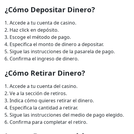
¿Cómo Depositar Dinero?
Accede a tu cuenta de casino.
Haz click en depósito.
Escoge el método de pago.
Especifica el monto de dinero a depositar.
Sigue las instrucciones de la pasarela de pago.
Confirma el ingreso de dinero.
¿Cómo Retirar Dinero?
Accede a tu cuenta del casino.
Ve a la sección de retiros.
Indica cómo quieres retirar el dinero.
Especifica la cantidad a retirar.
Sigue las instrucciones del medio de pago elegido.
Confirma para completar el retiro.