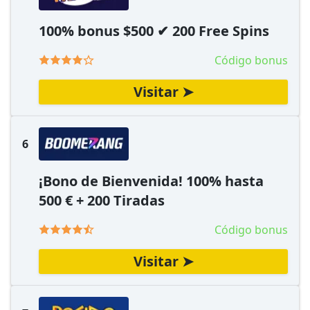
100% bonus $500 ✔︎ 200 Free Spins
Código bonus
Visitar ➤
6
¡Bono de Bienvenida! 100% hasta
500 € + 200 Tiradas
Código bonus
Visitar ➤