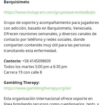
Barquisimeto
https://www.instagram.com/grupolaserenidadbqto
Grupo de soporte y acompañamiento para jugadores
con adicción, basado en Barquisimeto, Venezuela.
Ofrecen reuniones semanales, y diversos canales de
contacto por teléfono y redes sociales, donde
comparten contenido muy útil para las personas
transitando esta enfermedad.
Contacto:
+58 4145098609
Todos los martes 5:00 pm a 6:30 pm
Carrera 19 con calle 8
Gambling Therapy:
https://www.gamblingtherapy.org/es/
Esta organización internacional ofrece soporte en
línea brindando recursos como cuestionarios, tests, y