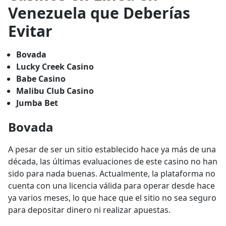
Venezuela que Deberías
Evitar
Bovada
Lucky Creek Casino
Babe Casino
Malibu Club Casino
Jumba Bet
Bovada
A pesar de ser un sitio establecido hace ya más de una
década, las últimas evaluaciones de este casino no han
sido para nada buenas. Actualmente, la plataforma no
cuenta con una licencia válida para operar desde hace
ya varios meses, lo que hace que el sitio no sea seguro
para depositar dinero ni realizar apuestas.